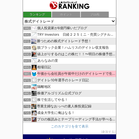
ランキング
ポイント
ブロ画
個人投資家が6億円稼いだブログ
59位
TRY Investors 日経２２５ミニ・売買シグナル公開
60位
勝つための株式デイトレード予想！
61位
脱ブラック企業！ハムリスのデイトレ収支報告
62位
値上がりするのはこの株だ！！〜明日の株価予想〜
63位
あらなみの里
64位
相場日記
65位
午後から会社員が午前中だけのデイトレードで生活費を稼ぐ！
66位
デイトレ10年選手のトレード日記
67位
隔離地区
68位
株価アルゴリズム公式ブログ
69位
株で生活してやる！
70位
専業主婦なおっぺの素人株投資記録
71位
成金大学生に俺はなる！
72位
プロの板読みとテープリーディング手法が学べる！
73位
このカテゴリを全て表示
参加する