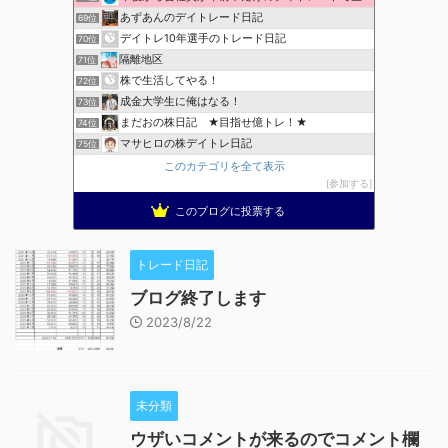
あずあんのデイトレード日記
69位
デイトレ10年選手のトレード日記
70位
隔離地区
71位
株で生活してやる！
72位
成金大学生に俺はなる！
73位
まだおの株日記 ★目指せ億トレ！★
74位
マサヒロの株デイトレ日記
75位
このカテゴリを全て表示
参加する
このブログに投票する
トレード日記
ブログ終了します
2023/8/22
未分類
ウザいコメントが来るのでコメント欄