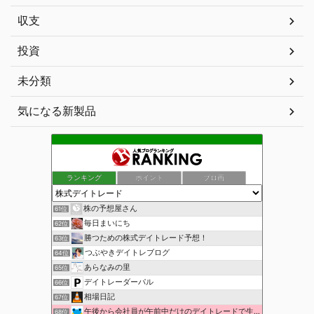
収支
投資
未分類
気になる新製品
ランキング
ポイント
ブロ画
株の予想屋さん
61位
毎日まいにち
62位
勝つための株式デイトレード予想！
63位
つぶやきデイトレブログ
64位
あらなみの里
65位
デイトレーダーパル
66位
相場日記
67位
午後から会社員が午前中だけのデイトレードで生活費を稼ぐ！
68位