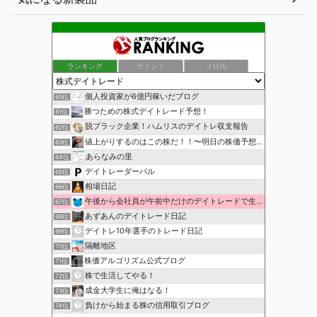
ランキング
ポイント
ブロ画
個人投資家が6億円稼いだブログ
60位
勝つための株式デイトレード予想！
61位
脱ブラック企業！ハムリスのデイトレ収支報告
62位
値上がりするのはこの株だ！！〜明日の株価予想〜
63位
あらなみの里
64位
デイトレーダーパル
65位
相場日記
66位
午後から会社員が午前中だけのデイトレードで生活費を稼ぐ！
67位
あずあんのデイトレード日記
68位
デイトレ10年選手のトレード日記
69位
隔離地区
70位
株価アルゴリズム公式ブログ
71位
株で生活してやる！
72位
成金大学生に俺はなる！
73位
負けから始まる株の信用取引ブログ
74位