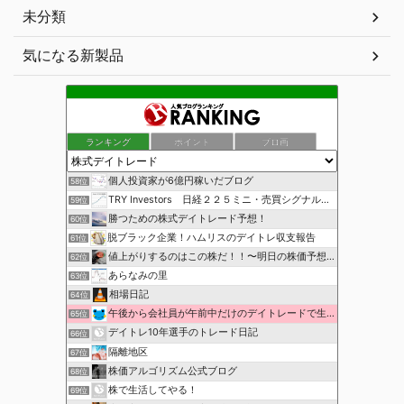
未分類
気になる新製品
ランキング
ポイント
ブロ画
個人投資家が6億円稼いだブログ
58位
TRY Investors 日経２２５ミニ・売買シグナル公開
59位
勝つための株式デイトレード予想！
60位
脱ブラック企業！ハムリスのデイトレ収支報告
61位
値上がりするのはこの株だ！！〜明日の株価予想〜
62位
あらなみの里
63位
相場日記
64位
午後から会社員が午前中だけのデイトレードで生活費を稼ぐ！
65位
デイトレ10年選手のトレード日記
66位
隔離地区
67位
株価アルゴリズム公式ブログ
68位
株で生活してやる！
69位