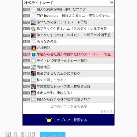
個人投資家が6億円稼いだブログ
58位
TRY Investors 日経２２５ミニ・売買シグナル公開
59位
勝つための株式デイトレード予想！
60位
脱ブラック企業！ハムリスのデイトレ収支報告
61位
値上がりするのはこの株だ！！〜明日の株価予想〜
62位
あらなみの里
63位
相場日記
64位
午後から会社員が午前中だけのデイトレードで生活費を稼ぐ！
65位
デイトレ10年選手のトレード日記
66位
隔離地区
67位
株価アルゴリズム公式ブログ
68位
株で生活してやる！
69位
専業主婦なおっぺの素人株投資記録
70位
成金大学生に俺はなる！
71位
負けから始まる株の信用取引ブログ
72位
このカテゴリを全て表示
参加する
このブログに投票する
トレード日記