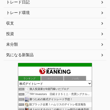
トレード日記
トレード環境
収支
投資
未分類
気になる新製品
ランキング
ポイント
ブロ画
個人投資家が6億円稼いだブログ
58位
TRY Investors 日経２２５ミニ・売買シグナル公開
59位
勝つための株式デイトレード予想！
60位
脱ブラック企業！ハムリスのデイトレ収支報告
61位
値上がりするのはこの株だ！！〜明日の株価予想〜
62位