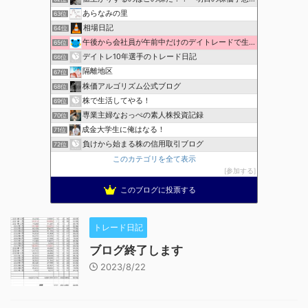
あらなみの里
63位
相場日記
64位
午後から会社員が午前中だけのデイトレードで生活費を稼ぐ！
65位
デイトレ10年選手のトレード日記
66位
隔離地区
67位
株価アルゴリズム公式ブログ
68位
株で生活してやる！
69位
専業主婦なおっぺの素人株投資記録
70位
成金大学生に俺はなる！
71位
負けから始まる株の信用取引ブログ
72位
このカテゴリを全て表示
参加する
このブログに投票する
トレード日記
ブログ終了します
2023/8/22