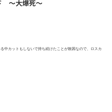
ド ～大爆死～
いる中カットもしないで持ち続けたことが敗因なので、ロスカ