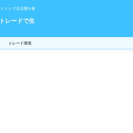
デイトレで生活費を稼
！
トレードで生
トレード環境