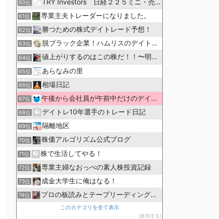
TRY Investors 日経２２５ミニ・売買シグナル公開
60位
専業主夫トレーダーになりました。
61位
勝つための株式デイトレード予想！
62位
脱ブラック企業！ハムリスのデイトレ収支報告
63位
値上がりするのはこの株だ！！〜明日の株価予想〜
64位
あらなみの里
65位
相場日記
66位
午後から会社員が午前中だけのデイトレードで生活費を稼ぐ！
67位
デイトレ10年選手のトレード日記
68位
隔離地区
69位
株価アルゴリズム公式ブログ
70位
株で生活してやる！
71位
専業主婦なおっぺの素人株投資記録
72位
成金大学生に俺はなる！
73位
プロの板読みとテープリーディング手法が学べる！
74位
このカテゴリを全て表示
参加する