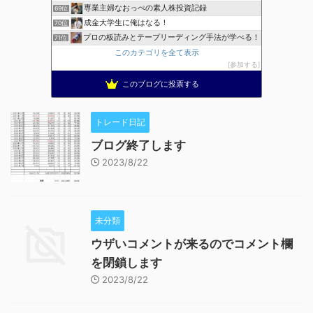
専業主婦なおっぺの素人株投資記録
69位
成金大学生に俺はなる！
70位
プロの板読みとテープリーディング手法が学べる！
71位
このカテゴリを全て表示
参加する
このブログに投票する
トレード日記
ブログ終了します
2023/8/22
未分類
ウザいコメントが来るのでコメント欄
を閉鎖します
2023/8/22