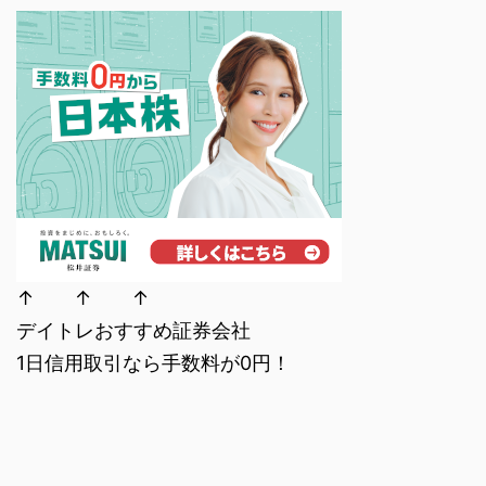
↑ ↑ ↑
デイトレおすすめ証券会社
1日信用取引なら手数料が0円！