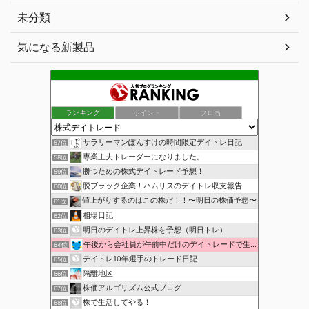
未分類
気になる新製品
ランキング
ポイント
ブロ画
サラリーマンぽんすけの時間限定デイトレ日記
57位
専業主夫トレーダーになりました。
58位
勝つための株式デイトレード予想！
59位
脱ブラック企業！ハムリスのデイトレ収支報告
60位
値上がりするのはこの株だ！！〜明日の株価予想〜
61位
相場日記
62位
明日のデイトレ上昇株を予想（明日トレ）
63位
午後から会社員が午前中だけのデイトレードで生活費を稼ぐ！
64位
デイトレ10年選手のトレード日記
65位
隔離地区
66位
株価アルゴリズム公式ブログ
67位
株で生活してやる！
68位