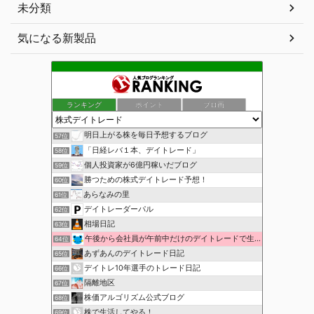
未分類
気になる新製品
ランキング
ポイント
ブロ画
明日上がる株を毎日予想するブログ
57位
「日経レバ１本、デイトレード」
58位
個人投資家が6億円稼いだブログ
59位
勝つための株式デイトレード予想！
60位
あらなみの里
61位
デイトレーダーパル
62位
相場日記
63位
午後から会社員が午前中だけのデイトレードで生活費を稼ぐ！
64位
あずあんのデイトレード日記
65位
デイトレ10年選手のトレード日記
66位
隔離地区
67位
株価アルゴリズム公式ブログ
68位
株で生活してやる！
69位