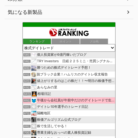
気になる新製品
ランキング
ポイント
ブロ画
個人投資家が6億円稼いだブログ
58位
TRY Investors 日経２２５ミニ・売買シグナル公開
59位
勝つための株式デイトレード予想！
60位
脱ブラック企業！ハムリスのデイトレ収支報告
61位
値上がりするのはこの株だ！！〜明日の株価予想〜
62位
あらなみの里
63位
相場日記
64位
午後から会社員が午前中だけのデイトレードで生活費を稼ぐ！
65位
デイトレ10年選手のトレード日記
66位
隔離地区
67位
株価アルゴリズム公式ブログ
68位
株で生活してやる！
69位
専業主婦なおっぺの素人株投資記録
70位