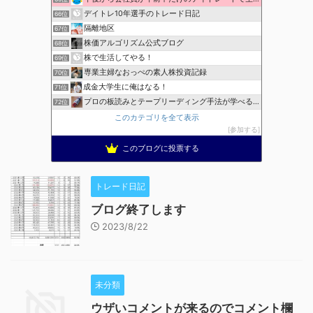
デイトレ10年選手のトレード日記
66位
隔離地区
67位
株価アルゴリズム公式ブログ
68位
株で生活してやる！
69位
専業主婦なおっぺの素人株投資記録
70位
成金大学生に俺はなる！
71位
プロの板読みとテープリーディング手法が学べる！
72位
このカテゴリを全て表示
参加する
このブログに投票する
トレード日記
ブログ終了します
2023/8/22
未分類
ウザいコメントが来るのでコメント欄