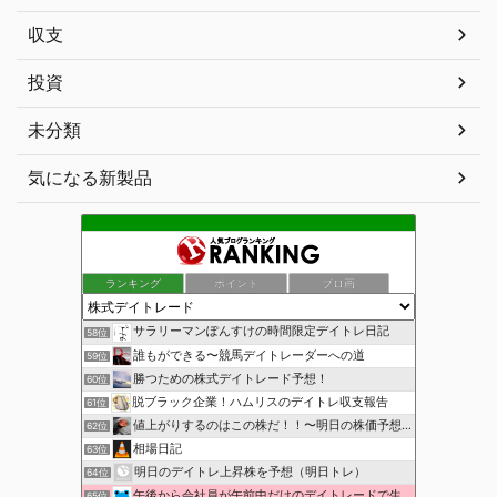
収支
投資
未分類
気になる新製品
ランキング
ポイント
ブロ画
サラリーマンぽんすけの時間限定デイトレ日記
58位
誰もができる〜競馬デイトレーダーへの道
59位
勝つための株式デイトレード予想！
60位
脱ブラック企業！ハムリスのデイトレ収支報告
61位
値上がりするのはこの株だ！！〜明日の株価予想〜
62位
相場日記
63位
明日のデイトレ上昇株を予想（明日トレ）
64位
午後から会社員が午前中だけのデイトレードで生活費を稼ぐ！
65位