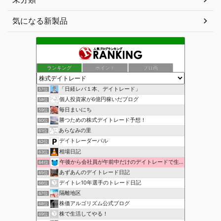
気になる新製品
ランキング
ポイント
ブロ画
「日経レバ１本、デイトレード」
57位
個人投資家が6億円稼いだブログ
58位
毎日まいにち
59位
勝つための株式デイトレード予想！
60位
あらなみの里
61位
デイトレーダーパル
62位
相場日記
63位
午後から会社員が午前中だけのデイトレードで生活費を稼ぐ！
64位
あずあんのデイトレード日記
65位
デイトレ10年選手のトレード日記
66位
隔離地区
67位
株価アルゴリズム公式ブログ
68位
株で生活してやる！
69位