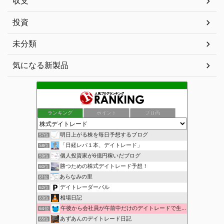
収支
投資
未分類
気になる新製品
ランキング
ポイント
ブロ画
明日上がる株を毎日予想するブログ
57位
「日経レバ１本、デイトレード」
58位
個人投資家が6億円稼いだブログ
59位
勝つための株式デイトレード予想！
60位
あらなみの里
61位
デイトレーダーパル
62位
相場日記
63位
午後から会社員が午前中だけのデイトレードで生活費を稼ぐ！
64位
あずあんのデイトレード日記
65位