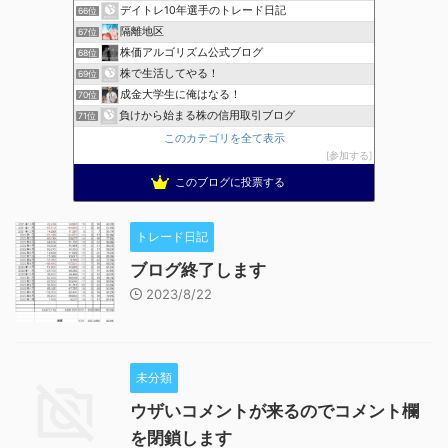
デイトレ10年選手のトレード日記
66位
隔離地区
67位
株価アルゴリズム公式ブログ
68位
株で生活してやる！
69位
成金大学生に俺はなる！
70位
負けから始まる株の信用取引ブログ
71位
このカテゴリを全て表示
参加する
このブログに投票する
トレード日記
ブログ終了します
2023/8/22
未分類
ウザいコメントが来るのでコメント欄
を閉鎖します