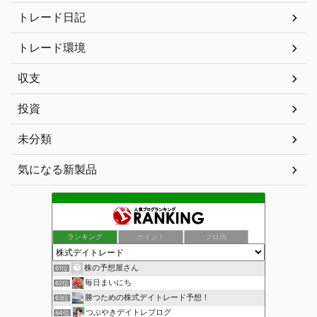
トレード日記
トレード環境
収支
投資
未分類
気になる新製品
ランキング
ポイント
ブロ画
株の予想屋さん
61位
毎日まいにち
62位
勝つための株式デイトレード予想！
63位
つぶやきデイトレブログ
64位