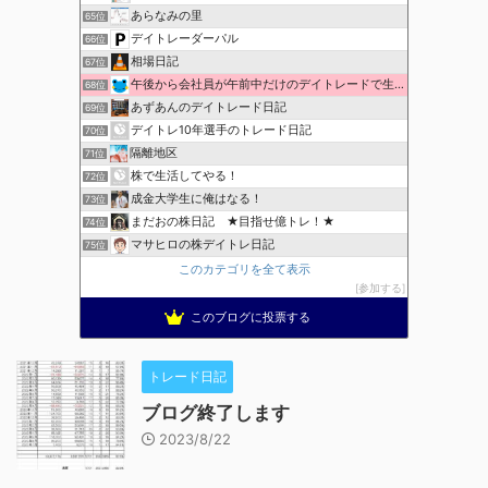
あらなみの里
65位
デイトレーダーパル
66位
相場日記
67位
午後から会社員が午前中だけのデイトレードで生活費を稼ぐ！
68位
あずあんのデイトレード日記
69位
デイトレ10年選手のトレード日記
70位
隔離地区
71位
株で生活してやる！
72位
成金大学生に俺はなる！
73位
まだおの株日記 ★目指せ億トレ！★
74位
マサヒロの株デイトレ日記
75位
このカテゴリを全て表示
参加する
このブログに投票する
トレード日記
ブログ終了します
2023/8/22