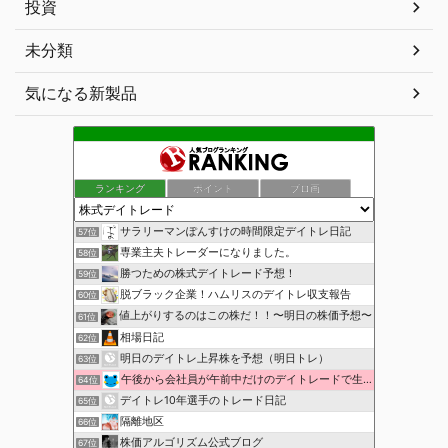
投資
未分類
気になる新製品
ランキング
ポイント
ブロ画
サラリーマンぽんすけの時間限定デイトレ日記
57位
専業主夫トレーダーになりました。
58位
勝つための株式デイトレード予想！
59位
脱ブラック企業！ハムリスのデイトレ収支報告
60位
値上がりするのはこの株だ！！〜明日の株価予想〜
61位
相場日記
62位
明日のデイトレ上昇株を予想（明日トレ）
63位
午後から会社員が午前中だけのデイトレードで生活費を稼ぐ！
64位
デイトレ10年選手のトレード日記
65位
隔離地区
66位
株価アルゴリズム公式ブログ
67位