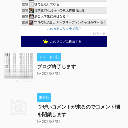
株で生活してやる！
68位
専業主婦なおっぺの素人株投資記録
69位
成金大学生に俺はなる！
70位
プロの板読みとテープリーディング手法が学べる！
71位
このカテゴリを全て表示
参加する
このブログに投票する
トレード日記
ブログ終了します
2023/8/22
未分類
ウザいコメントが来るのでコメント欄
を閉鎖します
2023/8/22