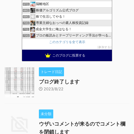
隔離地区
67位
株価アルゴリズム公式ブログ
68位
株で生活してやる！
69位
専業主婦なおっぺの素人株投資記録
70位
成金大学生に俺はなる！
71位
プロの板読みとテープリーディング手法が学べる！
72位
このカテゴリを全て表示
参加する
このブログに投票する
トレード日記
ブログ終了します
2023/8/22
未分類
ウザいコメントが来るのでコメント欄
を閉鎖します