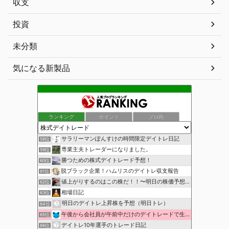
収支
投資
未分類
気になる新製品
ランキング
ポイント
ブロ画
サラリーマンぽんすけの時間限定デイトレ日記
58位
専業主夫トレーダーになりました。
59位
勝つための株式デイトレード予想！
60位
脱ブラック企業！ハムリスのデイトレ収支報告
61位
値上がりするのはこの株だ！！〜明日の株価予想〜
62位
相場日記
63位
明日のデイトレ上昇株を予想（明日トレ）
64位
午後から会社員が午前中だけのデイトレードで生活費を稼ぐ！
65位
デイトレ10年選手のトレード日記
66位