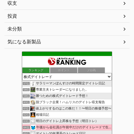
収支
投資
未分類
気になる新製品
ランキング
ポイント
ブロ画
サラリーマンぽんすけの時間限定デイトレ日記
57位
専業主夫トレーダーになりました。
58位
勝つための株式デイトレード予想！
59位
脱ブラック企業！ハムリスのデイトレ収支報告
60位
値上がりするのはこの株だ！！〜明日の株価予想〜
61位
相場日記
62位
明日のデイトレ上昇株を予想（明日トレ）
63位
午後から会社員が午前中だけのデイトレードで生活費を稼ぐ！
64位
デイトレ10年選手のトレード日記
65位