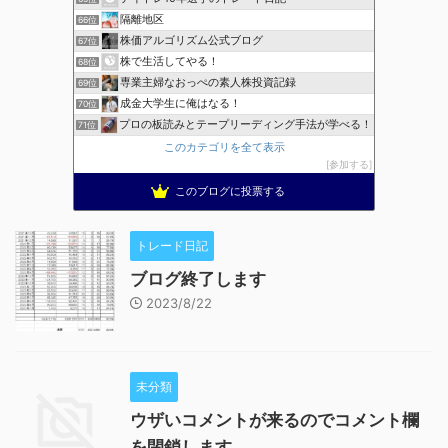
隔離地区
66位
株価アルゴリズム公式ブログ
67位
株で生活してやる！
68位
専業主婦なおっぺの素人株投資記録
69位
成金大学生に俺はなる！
70位
プロの板読みとテープリーディング手法が学べる！
71位
このカテゴリを全て表示
参加する
このブログに投票する
トレード日記
ブログ終了します
2023/8/22
未分類
ウザいコメントが来るのでコメント欄
を閉鎖します