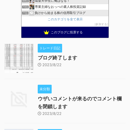
成金大学生に俺はなる！
69位
専業主婦なおっぺの素人株投資記録
70位
負けから始まる株の信用取引ブログ
71位
このカテゴリを全て表示
参加する
このブログに投票する
トレード日記
ブログ終了します
2023/8/22
未分類
ウザいコメントが来るのでコメント欄
を閉鎖します
2023/8/22