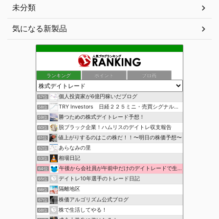
未分類
気になる新製品
ランキング
ポイント
ブロ画
個人投資家が6億円稼いだブログ
57位
TRY Investors 日経２２５ミニ・売買シグナル公開
58位
勝つための株式デイトレード予想！
59位
脱ブラック企業！ハムリスのデイトレ収支報告
60位
値上がりするのはこの株だ！！〜明日の株価予想〜
61位
あらなみの里
62位
相場日記
63位
午後から会社員が午前中だけのデイトレードで生活費を稼ぐ！
64位
デイトレ10年選手のトレード日記
65位
隔離地区
66位
株価アルゴリズム公式ブログ
67位
株で生活してやる！
68位