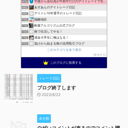
午後から会社員が午前中だけのデイトレードで生活費を稼ぐ！
67位
あずあんのデイトレード日記
68位
デイトレ10年選手のトレード日記
69位
隔離地区
70位
株価アルゴリズム公式ブログ
71位
株で生活してやる！
72位
成金大学生に俺はなる！
73位
負けから始まる株の信用取引ブログ
74位
このカテゴリを全て表示
参加する
このブログに投票する
トレード日記
ブログ終了します
2023/8/22
未分類
ウザいコメントが来るのでコメント欄