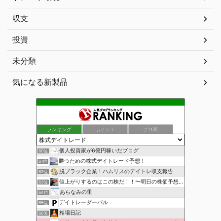
収支
投資
未分類
気になる新製品
ランキング
ポイント
ブロ画
個人投資家が6億円稼いだブログ
60位
勝つための株式デイトレード予想！
61位
脱ブラック企業！ハムリスのデイトレ収支報告
62位
値上がりするのはこの株だ！！〜明日の株価予想〜
63位
あらなみの里
64位
デイトレーダーパル
65位
相場日記
66位