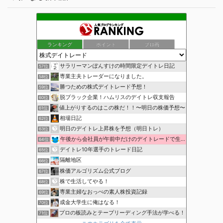
ランキング
ポイント
ブロ画
サラリーマンぽんすけの時間限定デイトレ日記
57位
専業主夫トレーダーになりました。
58位
勝つための株式デイトレード予想！
59位
脱ブラック企業！ハムリスのデイトレ収支報告
60位
値上がりするのはこの株だ！！〜明日の株価予想〜
61位
相場日記
62位
明日のデイトレ上昇株を予想（明日トレ）
63位
午後から会社員が午前中だけのデイトレードで生活費を稼ぐ！
64位
デイトレ10年選手のトレード日記
65位
隔離地区
66位
株価アルゴリズム公式ブログ
67位
株で生活してやる！
68位
専業主婦なおっぺの素人株投資記録
69位
成金大学生に俺はなる！
70位
プロの板読みとテープリーディング手法が学べる！
71位