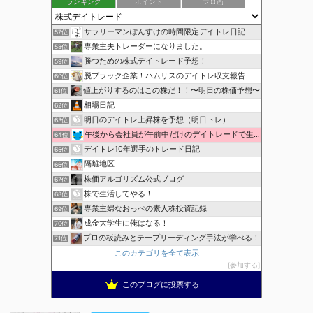
ランキング
ポイント
ブロ画
サラリーマンぽんすけの時間限定デイトレ日記
57位
専業主夫トレーダーになりました。
58位
勝つための株式デイトレード予想！
59位
脱ブラック企業！ハムリスのデイトレ収支報告
60位
値上がりするのはこの株だ！！〜明日の株価予想〜
61位
相場日記
62位
明日のデイトレ上昇株を予想（明日トレ）
63位
午後から会社員が午前中だけのデイトレードで生活費を稼ぐ！
64位
デイトレ10年選手のトレード日記
65位
隔離地区
66位
株価アルゴリズム公式ブログ
67位
株で生活してやる！
68位
専業主婦なおっぺの素人株投資記録
69位
成金大学生に俺はなる！
70位
プロの板読みとテープリーディング手法が学べる！
71位
このカテゴリを全て表示
参加する
このブログに投票する