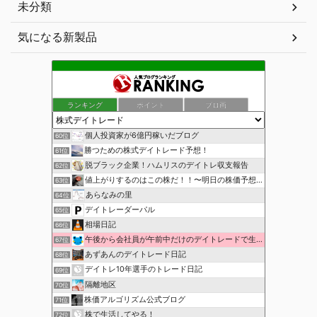
未分類
気になる新製品
ランキング
ポイント
ブロ画
個人投資家が6億円稼いだブログ
60位
勝つための株式デイトレード予想！
61位
脱ブラック企業！ハムリスのデイトレ収支報告
62位
値上がりするのはこの株だ！！〜明日の株価予想〜
63位
あらなみの里
64位
デイトレーダーパル
65位
相場日記
66位
午後から会社員が午前中だけのデイトレードで生活費を稼ぐ！
67位
あずあんのデイトレード日記
68位
デイトレ10年選手のトレード日記
69位
隔離地区
70位
株価アルゴリズム公式ブログ
71位
株で生活してやる！
72位