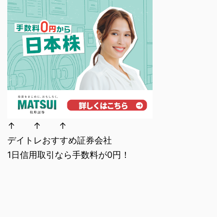
↑ ↑ ↑
デイトレおすすめ証券会社
1日信用取引なら手数料が0円！