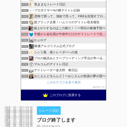
気ままなトレード日記
47位
プロボクサーAの株デイトレ記録
48位
恐怖で買って、強欲で売って、FIREを目指すブログ
49位
脱ブラック企業！ハムリスのデイトレ収支報告
50位
値上がりするのはこの株だ！！〜明日の株価予想〜
51位
午後から会社員が午前中だけのデイトレードで生活費を稼ぐ！
52位
かぶログ
53位
株価アルゴリズム公式ブログ
54位
シシリ風 億トレーダーへの道
55位
プロの板読みとテープリーディング手法が学べる！
56位
マルコムのデイトレ日記
57位
デイトレーダー金太郎 株日記
58位
おじえんどるらんど | 〜おじさんの投資の夢の国〜
59位
このカテゴリを全て表示
参加する
このブログに投票する
トレード日記
ブログ終了します
2023/8/22