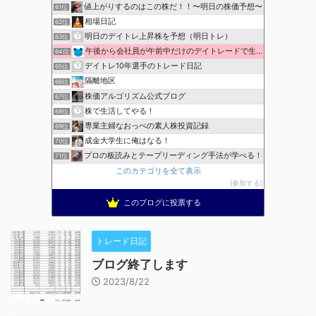
値上がりするのはこの株だ！！〜明日の株価予想〜
61位
相場日記
62位
明日のデイトレ上昇株を予想（明日トレ）
63位
午後から会社員が午前中だけのデイトレードで生活費を稼ぐ！
64位
デイトレ10年選手のトレード日記
65位
隔離地区
66位
株価アルゴリズム公式ブログ
67位
株で生活してやる！
68位
専業主婦なおっぺの素人株投資記録
69位
成金大学生に俺はなる！
70位
プロの板読みとテープリーディング手法が学べる！
71位
このカテゴリを全て表示
参加する
このブログに投票する
トレード日記
ブログ終了します
2023/8/22