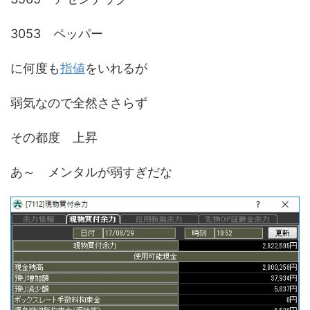
3053 ペッパー
に何度も
指値
をいれるが
弱気なので全然ささらず
その都度 上昇
あ～ メンタルが弱すぎだな