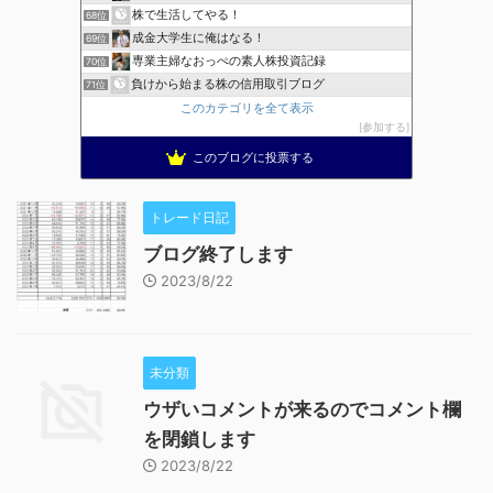
株で生活してやる！
68位
成金大学生に俺はなる！
69位
専業主婦なおっぺの素人株投資記録
70位
負けから始まる株の信用取引ブログ
71位
このカテゴリを全て表示
参加する
このブログに投票する
トレード日記
ブログ終了します
2023/8/22
未分類
ウザいコメントが来るのでコメント欄
を閉鎖します
2023/8/22