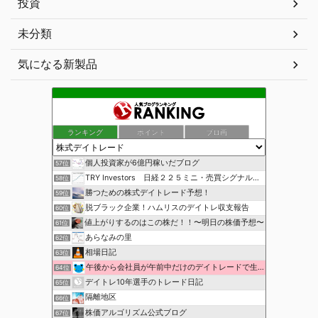
投資
未分類
気になる新製品
ランキング
ポイント
ブロ画
個人投資家が6億円稼いだブログ
57位
TRY Investors 日経２２５ミニ・売買シグナル公開
58位
勝つための株式デイトレード予想！
59位
脱ブラック企業！ハムリスのデイトレ収支報告
60位
値上がりするのはこの株だ！！〜明日の株価予想〜
61位
あらなみの里
62位
相場日記
63位
午後から会社員が午前中だけのデイトレードで生活費を稼ぐ！
64位
デイトレ10年選手のトレード日記
65位
隔離地区
66位
株価アルゴリズム公式ブログ
67位