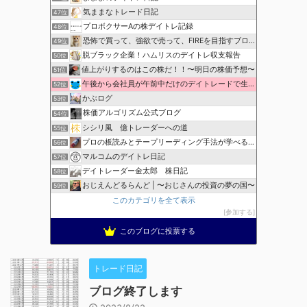
気ままなトレード日記
47位
プロボクサーAの株デイトレ記録
48位
恐怖で買って、強欲で売って、FIREを目指すブログ
49位
脱ブラック企業！ハムリスのデイトレ収支報告
50位
値上がりするのはこの株だ！！〜明日の株価予想〜
51位
午後から会社員が午前中だけのデイトレードで生活費を稼ぐ！
52位
かぶログ
53位
株価アルゴリズム公式ブログ
54位
シシリ風 億トレーダーへの道
55位
プロの板読みとテープリーディング手法が学べる！
56位
マルコムのデイトレ日記
57位
デイトレーダー金太郎 株日記
58位
おじえんどるらんど | 〜おじさんの投資の夢の国〜
59位
このカテゴリを全て表示
参加する
このブログに投票する
トレード日記
ブログ終了します