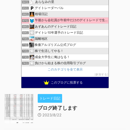
あらなみの里
64位
デイトレーダーパル
65位
相場日記
66位
午後から会社員が午前中だけのデイトレードで生活費を稼ぐ！
67位
あずあんのデイトレード日記
68位
デイトレ10年選手のトレード日記
69位
隔離地区
70位
株価アルゴリズム公式ブログ
71位
株で生活してやる！
72位
成金大学生に俺はなる！
73位
負けから始まる株の信用取引ブログ
74位
このカテゴリを全て表示
参加する
このブログに投票する
トレード日記
ブログ終了します
2023/8/22