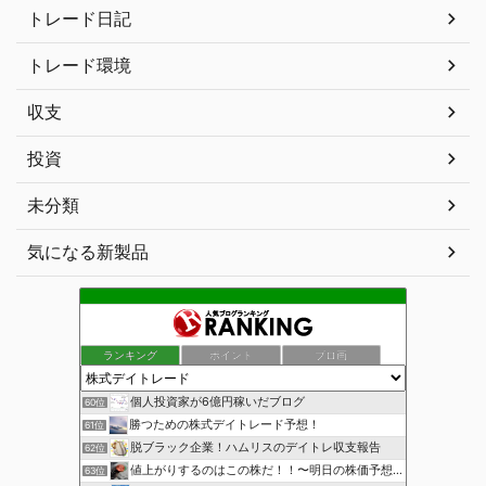
トレード日記
トレード環境
収支
投資
未分類
気になる新製品
ランキング
ポイント
ブロ画
個人投資家が6億円稼いだブログ
60位
勝つための株式デイトレード予想！
61位
脱ブラック企業！ハムリスのデイトレ収支報告
62位
値上がりするのはこの株だ！！〜明日の株価予想〜
63位